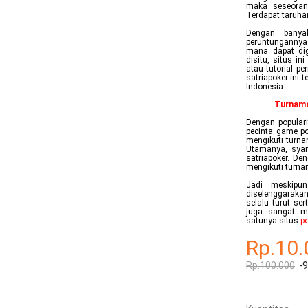
maka seseoran
Terdapat taruhan 
Dengan banya
peruntungannya 
mana dapat di
disitu, situs i
atau tutorial p
satriapoker ini 
Indonesia.
Turname
Dengan populari
pecinta game p
mengikuti turna
Utamanya, syara
satriapoker. De
mengikuti turna
Jadi meskipu
diselenggarakan
selalu turut se
juga sangat me
satunya situs
po
Rp.10.
Rp.100.000
-